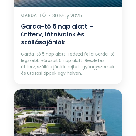
GARDA-TÓ
30 May 2025
Garda-tó 5 nap alatt –
útiterv, látnivalók és
szállásajánlók
Garda-tó 5 nap alatt! Fedezd fel a Garda-tó
legszebb városait 5 nap alatt! Részletes
útiterv, szállásajánlók, rejtett gyöngyszemek
és utazási tippek egy helyen.