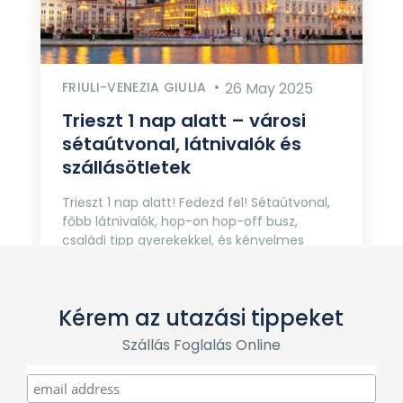
FRIULI-VENEZIA GIULIA
26 May 2025
Trieszt 1 nap alatt – városi
sétaútvonal, látnivalók és
szállásötletek
Trieszt 1 nap alatt! Fedezd fel! Sétaútvonal,
főbb látnivalók, hop-on hop-off busz,
családi tipp gyerekekkel, és kényelmes
szállásajánlat a város szívében.
Kérem az utazási tippeket
Szállás Foglalás Online