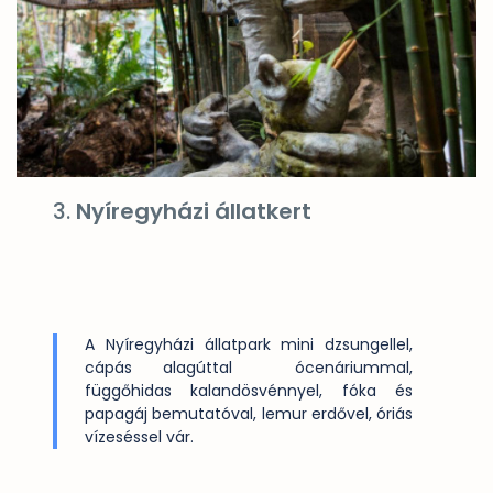
3.
Nyíregyházi állatkert
A Nyíregyházi állatpark mini dzsungellel,
cápás alagúttal ócenáriummal,
függőhidas kalandösvénnyel, fóka és
papagáj bemutatóval, lemur erdővel, óriás
vízeséssel vár.