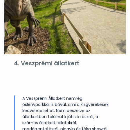
4. Veszprémi állatkert
A Veszprémi Állatkert nemrég
őslényparkkal is bővül, ami a kisgyerekesek
kedvence lehet. Nem beszélve az
állatkertben található játszó részről, a
számos állatkerti állatokról,
madárreptetésről, pingvin és fóka showról.