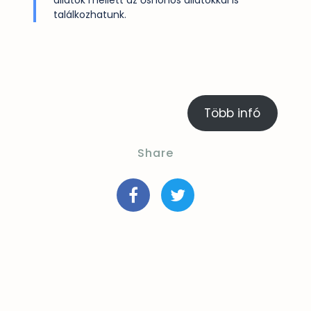
állatok mellett az őshonos állatokkal is
találkozhatunk.
Több infó
Share