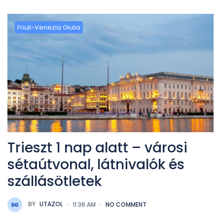
Friuli-Venezia Giulia
Trieszt 1 nap alatt – városi
sétaútvonal, látnivalók és
szállásötletek
BY
UTAZOL
11:36 AM
NO COMMENT