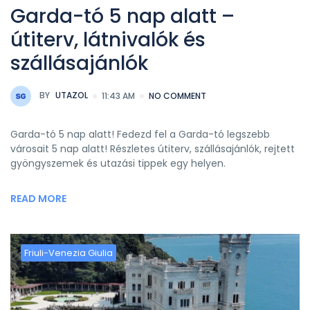
Garda-tó 5 nap alatt –
útiterv, látnivalók és
szállásajánlók
BY
UTAZOL
11:43 AM
NO COMMENT
Garda-tó 5 nap alatt! Fedezd fel a Garda-tó legszebb
városait 5 nap alatt! Részletes útiterv, szállásajánlók, rejtett
gyöngyszemek és utazási tippek egy helyen.
READ MORE
Friuli-Venezia Giulia