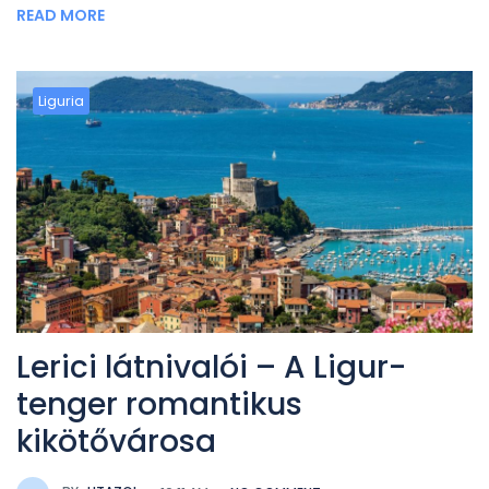
READ MORE
Liguria
Lerici látnivalói – A Ligur-
tenger romantikus
kikötővárosa