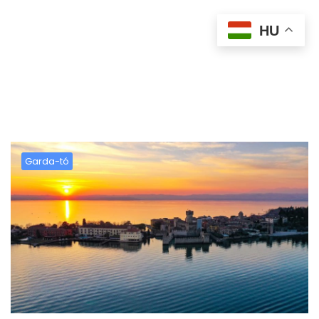
HU
Category:
Olaszország
Garda-tó