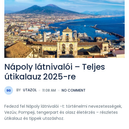
Nápoly látnivalói – Teljes
útikalauz 2025-re
BY
UTAZOL
11:08 AM
NO COMMENT
Fedezd fel Nápoly látnivalói -t: történelmi nevezetességek,
Vezúv, Pompeji, tengerpart és olasz életérzés – részletes
útikalauz és tippek utazáshoz.