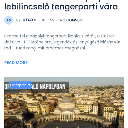
lebilincselő tengerparti vára
BY
UTAZOL
10:11 AM
NO COMMENT
Fedezd fel a nápolyi tengerpart ikonikus várát, a Castel
dell’Ovo -t! Történelem, legendák és lenyűgöző kilátás vár
rád – tudd meg, mit érdemes megnézni.
READ MORE
Campania