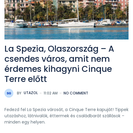
La Spezia, Olaszország – A
csendes város, amit nem
érdemes kihagyni Cinque
Terre előtt
BY
UTAZOL
11:02 AM
NO COMMENT
Fedezd fel La Spezia városát, a Cinque Terre kapuját! Tippek
utazáshoz, látnivalók, éttermek és családbarát szállások –
minden egy helyen.