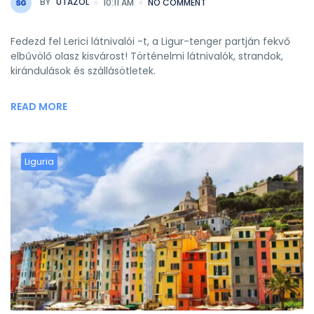
BY
UTAZOL
10:11 AM
NO COMMENT
Fedezd fel Lerici látnivalói -t, a Ligur-tenger partján fekvő
elbűvölő olasz kisvárost! Történelmi látnivalók, strandok,
kirándulások és szállásötletek.
READ MORE
Liguria