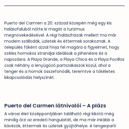
Puerto del Carmen a 20. század közepén még egy kis
halászfaluból nőtte ki magát a turizmus
megnövekedésével. A régi halászházak mellett ma már
modern szállodák, üzletek és éttermek sorakoznak. A
település főként azzal hívja fel magára a figyelmet, hogy
széles homokos strandjai ideálisak a pihenésre és a
napozásra. A Playa Grande, a Playa Chica és a Playa Pocillos
csak néhány a lenyűgöző partszakaszok közül, ahol a
tenger és a homok összefonódik, teremtve a tökéletes
kikapcsolódás helyszínét.
Puerto del Carmen látnivalói – A plázs
A városi élet középpontjában található régi kikötő még
mindig őrzi az eredeti hangulatát, de ma már inkább a
kávézók, éttermek és üzletek gyűjtőhelye. A tengerparti