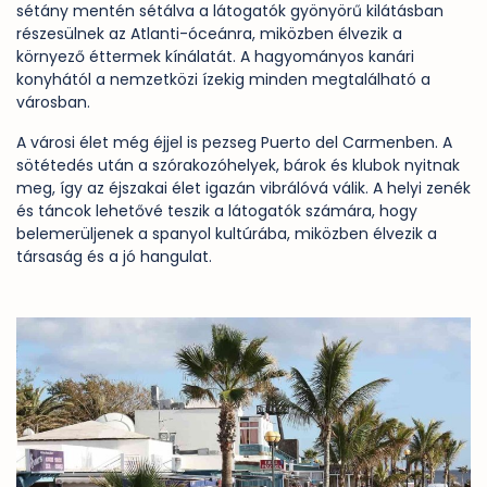
sétány mentén sétálva a látogatók gyönyörű kilátásban
részesülnek az Atlanti-óceánra, miközben élvezik a
környező éttermek kínálatát. A hagyományos kanári
konyhától a nemzetközi ízekig minden megtalálható a
városban.
A városi élet még éjjel is pezseg Puerto del Carmenben. A
sötétedés után a szórakozóhelyek, bárok és klubok nyitnak
meg, így az éjszakai élet igazán vibrálóvá válik. A helyi zenék
és táncok lehetővé teszik a látogatók számára, hogy
belemerüljenek a spanyol kultúrába, miközben élvezik a
társaság és a jó hangulat.