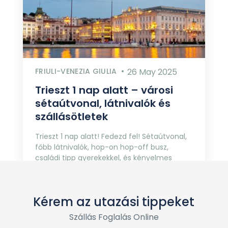
FRIULI-VENEZIA GIULIA
26 May 2025
Trieszt 1 nap alatt – városi
sétaútvonal, látnivalók és
szállásötletek
Trieszt 1 nap alatt! Fedezd fel! Sétaútvonal,
főbb látnivalók, hop-on hop-off busz,
családi tipp gyerekekkel, és kényelmes
szállásajánlat a város szívében.
Kérem az utazási tippeket
Szállás Foglalás Online