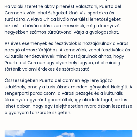
Ha valaki szeretne aktív pihenést választani, Puerto del
Carmen kiváló lehetőségeket kínál vízi sportokra és
túrázásra. A Playa Chica kiváló merülési lehetőségeket
biztosít a búvárkodás szerelmeseinek, míg a környező
hegyekben számos túraútvonal várja a gyalogosokat.
Az éves események és fesztiválok is hozzájárulnak a város
pezsgő atmoszférájához. A karneválok, zenei fesztiválok és
kulturális rendezvények mind hozzájárulnak ahhoz, hogy
Puerto del Carmen egy olyan hely legyen, ahol mindig
történik valami érdekes és szórakoztató.
Összességében Puerto del Carmen egy lenyűgöző
üdülőhely, amely a turistáknak minden igényüket kielégíti. A
tengerparti paradicsom, a városi pezsgés és a kulturális
élmények egyaránt garantáltak, így aki ide látogat, biztos
lehet abban, hogy egy felejthetetlen nyaralásban lesz része
a gyönyörű Lanzarote szigetén.