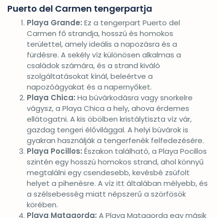
Puerto del Carmen tengerpartja
Playa Grande:
Ez a tengerpart Puerto del
Carmen fő strandja, hosszú és homokos
területtel, amely ideális a napozásra és a
fürdésre. A sekély víz különösen alkalmas a
családok számára, és a strand kiváló
szolgáltatásokat kínál, beleértve a
napozóágyakat és a napernyőket.
Playa Chica:
Ha búvárkodásra vagy snorkelre
vágysz, a Playa Chica a hely, ahova érdemes
ellátogatni. A kis öbölben kristálytiszta víz vár,
gazdag tengeri élővilággal. A helyi búvárok is
gyakran használják a tengerfenék felfedezésére.
Playa Pocillos:
Északon található, a Playa Pocillos
szintén egy hosszú homokos strand, ahol könnyű
megtalálni egy csendesebb, kevésbé zsúfolt
helyet a pihenésre. A víz itt általában mélyebb, és
a szélsebesség miatt népszerű a szörfösök
körében.
Playa Matagorda:
A Playa Matagorda egy másik